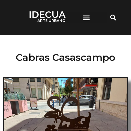
IDECUA
ARTE URBANO
IDECUA ARTE URBANO
Cabras Casascampo