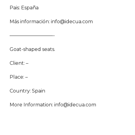
Pais: España
Más información:
info@idecua.com
—————————-
Goat-shaped seats.
Client: –
Place: –
Country: Spain
More Information:
info@idecua.com
COMPÁRTELO