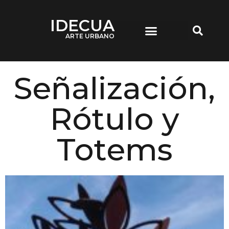
IDECUA
ARTE URBANO
IDECUA ARTE URBANO
Señalización,
Rótulo y
Totems