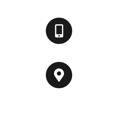
952 43 17 29
629 86 21 08
C/ Retama, 25
29190 Málaga
España