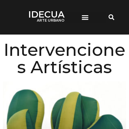
IDECUA
ARTE URBANO
IDECUA ARTE URBANO
Intervencione
s Artísticas